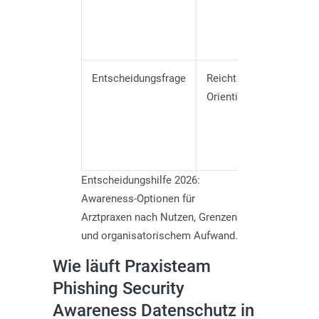
T
k
w
Entscheidungsfrage
Reicht
B
Orientierung?
T
R
Entscheidungshilfe 2026:
Awareness-Optionen für
Arztpraxen nach Nutzen, Grenzen
und organisatorischem Aufwand.
Wie läuft Praxisteam
Phishing Security
Awareness Datenschutz in