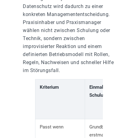
Datenschutz wird dadurch zu einer
konkreten Managemententscheidung.
Praxisinhaber und Praxismanager
wählen nicht zwischen Schulung oder
Technik, sondern zwischen
improvisierter Reaktion und einem
definierten Betriebsmodell mit Rollen,
Regeln, Nachweisen und schneller Hilfe
im Störungsfall.
Kriterium
Einmalige
A
Schulung
P
m
P
Passt wenn
Grundbegriffe
R
erstmals
M