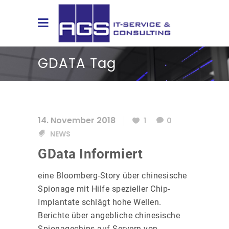
GDATA Tag
14. November 2018
1
0
NEWS
GData Informiert
eine Bloomberg-Story über chinesische
Spionage mit Hilfe spezieller Chip-
Implantate schlägt hohe Wellen.
Berichte über angebliche chinesische
Spionagechips auf Servern von