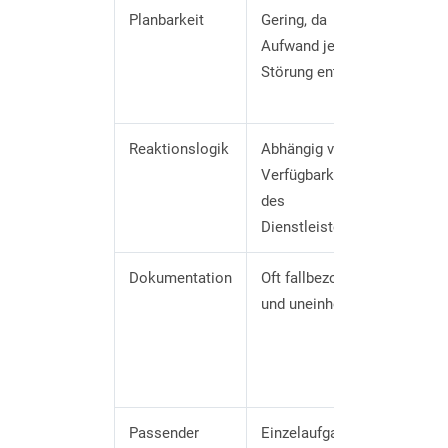
Planbarkeit
Gering, da
Höher
Aufwand je
defini
Störung entsteht
Leist
Abläu
Reaktionslogik
Abhängig von
Defini
Verfügbarkeit
Priorit
des
Servic
Dienstleisters
Eskal
Dokumentation
Oft fallbezogen
Vertra
und uneinheitlich
regelb
Ticket
Proto
Syste
Passender
Einzelaufgabe,
Praxis