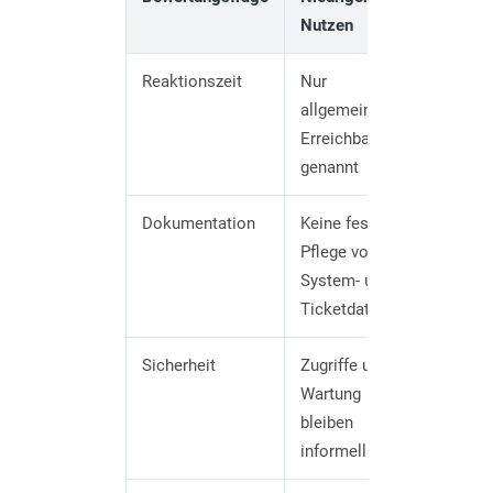
Nutzen
Reaktionszeit
Nur
Prioritä
allgemeine
Service
Erreichbarkeit
Eskalat
genannt
beschri
Dokumentation
Keine feste
Systemü
Pflege von
Tickets
System- und
Änderu
Ticketdaten
nachvol
Sicherheit
Zugriffe und
Zugriffe
Wartung
Sicherh
bleiben
sind ger
informell