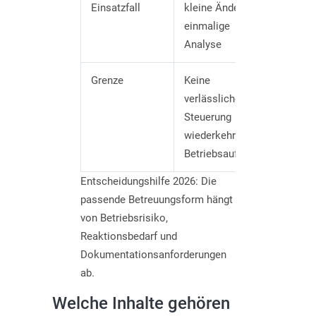
Einsatzfall
kleine Änderung,
wiede
einmalige
Suppor
Analyse
Sicher
Grenze
Keine
Wirkt 
verlässliche
saube
Steuerung
Leist
wiederkehrender
und re
Betriebsaufgaben
Aussc
Entscheidungshilfe 2026: Die
passende Betreuungsform hängt
von Betriebsrisiko,
Reaktionsbedarf und
Dokumentationsanforderungen
ab.
Welche Inhalte gehören