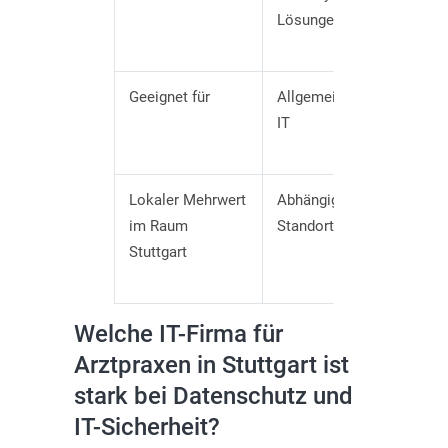
Lösungen
Fer
Do
Geeignet für
Allgemeine KMU-
Arz
IT
Zen
Pfl
Lokaler Mehrwert
Abhängig vom
Kur
im Raum
Standort
Ort
Stuttgart
Ost
Um
Welche IT-Firma für
Arztpraxen in Stuttgart ist
stark bei Datenschutz und
IT-Sicherheit?