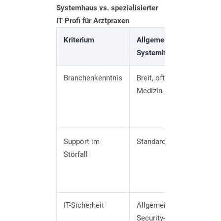
Systemhaus vs. spezialisierter
IT Profi für Arztpraxen
Kriterium
Allgemeines IT-
Spe
Systemhaus
Pro
Branchenkenntnis
Breit, oft ohne
Ke
Medizin-Fokus
Pra
Da
§7
Support im
Standardprozesse
Pri
Störfall
Pra
An
Be
IT-Sicherheit
Allgemeine
Rol
Security-
Bac