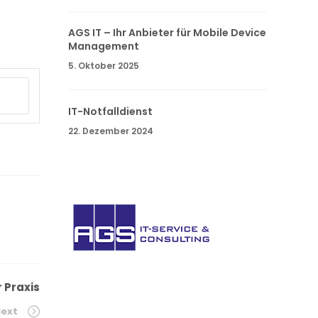
AGS IT – Ihr Anbieter für Mobile Device
Management
5. Oktober 2025
IT-Notfalldienst
22. Dezember 2024
AGS IT-
Service
GmbH. Sie haben Fragen oder wünschen
r Praxis
weitere Informationen? Nehmen Sie
ext