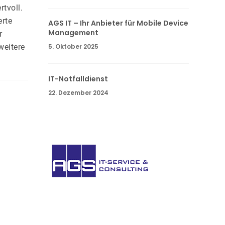
rtvoll.
erte
AGS IT – Ihr Anbieter für Mobile Device
Management
r
weitere
5. Oktober 2025
IT-Notfalldienst
22. Dezember 2024
AGS IT-
Service
GmbH. Sie haben Fragen oder wünschen
weitere Informationen? Nehmen Sie