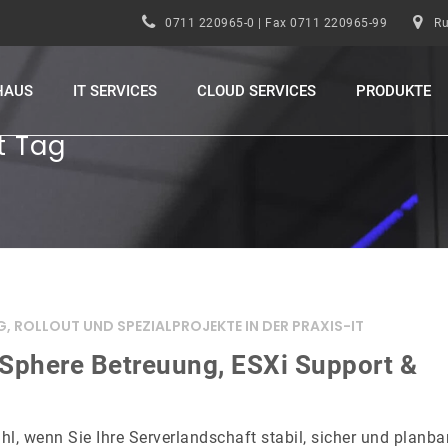
0711 220965-0 | Fax 0711 220965-99
Ru
HAUS
IT SERVICES
CLOUD SERVICES
PRODUKTE
t Tag
G, ROLLOUT UND SPEZIALPROJEKTE IN DER PRAXIS-IT
VSphere Betreuung, ESXi Support &
ahl, wenn Sie Ihre Serverlandschaft stabil, sicher und planba