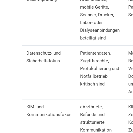
mobile Geräte,
Pa
Scanner, Drucker,
Sc
Labor- oder
Dialyseanbindungen
beteiligt sind
Datenschutz- und
Patientendaten,
Ma
Sicherheitsfokus
Zugriffsrechte,
Be
Protokollierung und
Ve
Notfallbetrieb
Do
kritisch sind
un
Au
KIM- und
eArztbriefe,
KI
Kommunikationsfokus
Befunde und
Ze
strukturierte
Ko
Kommunikation
Zu