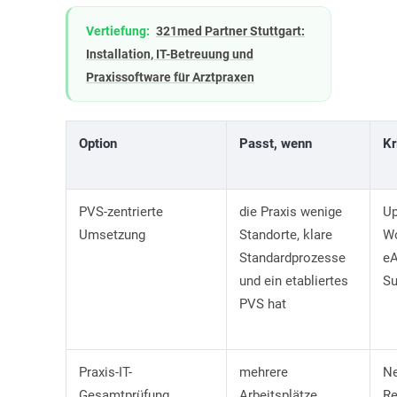
Vertiefung:
321med Partner Stuttgart:
Installation, IT-Betreuung und
Praxissoftware für Arztpraxen
Option
Passt, wenn
Kr
PVS-zentrierte
die Praxis wenige
Up
Umsetzung
Standorte, klare
Wo
Standardprozesse
eA
und ein etabliertes
Su
PVS hat
Praxis-IT-
mehrere
Ne
Gesamtprüfung
Arbeitsplätze,
Re