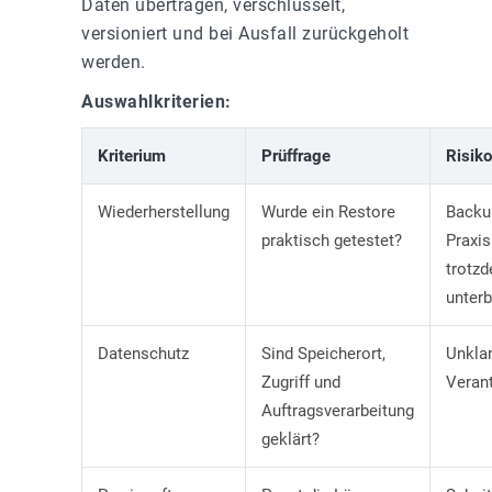
Daten übertragen, verschlüsselt,
versioniert und bei Ausfall zurückgeholt
werden.
Auswahlkriterien:
Kriterium
Prüffrage
Risiko
Wiederherstellung
Wurde ein Restore
Backu
praktisch getestet?
Praxis
trotz
unter
Datenschutz
Sind Speicherort,
Unkla
Zugriff und
Verant
Auftragsverarbeitung
geklärt?