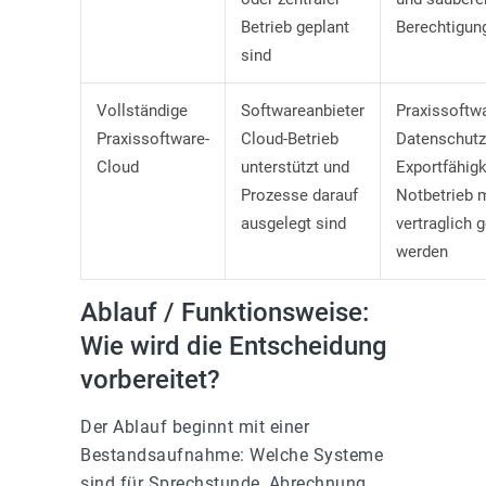
Betrieb geplant
Berechtigun
sind
Vollständige
Softwareanbieter
Praxissoftw
Praxissoftware-
Cloud-Betrieb
Datenschutz
Cloud
unterstützt und
Exportfähigk
Prozesse darauf
Notbetrieb 
ausgelegt sind
vertraglich g
werden
Ablauf / Funktionsweise:
Wie wird die Entscheidung
vorbereitet?
Der Ablauf beginnt mit einer
Bestandsaufnahme: Welche Systeme
sind für Sprechstunde, Abrechnung,