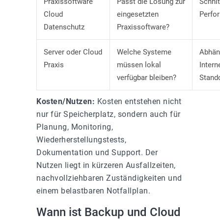
Praxissoftware
Passt die Lösung zur
Schnit
Cloud
eingesetzten
Perfo
Datenschutz
Praxissoftware?
Server oder Cloud
Welche Systeme
Abhän
Praxis
müssen lokal
Intern
verfügbar bleiben?
Stand
Kosten/Nutzen:
Kosten entstehen nicht
nur für Speicherplatz, sondern auch für
Planung, Monitoring,
Wiederherstellungstests,
Dokumentation und Support. Der
Nutzen liegt in kürzeren Ausfallzeiten,
nachvollziehbaren Zuständigkeiten und
einem belastbaren Notfallplan.
Wann ist Backup und Cloud