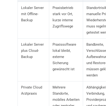
Lokaler Server
Praxisbetrieb
Standortrisi
mit Offline-
stark vor Ort,
manuelle Prü
Backup
kurze interne
Wiederherst
Zugriffswege
muss regel
getestet we
Lokaler Server
Praxissoftware
Bandbreite,
plus Cloud-
lokal bleibt,
Verschlüsse
Backup
externe
Aufbewahrun
Sicherung
und Restore-
gewünscht ist
müssen gekl
werden
Private Cloud
Mehrere
Abhängigkei
Arztpraxis
Standorte,
Verbindung,
mobiles Arbeiten
Providerpro
oder zentraler
und sauber