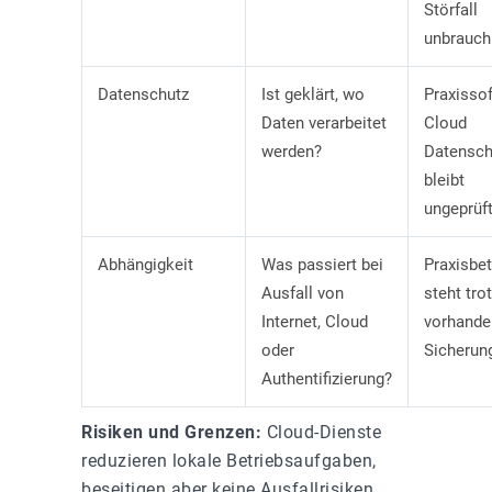
Störfall
unbrauch
Datenschutz
Ist geklärt, wo
Praxisso
Daten verarbeitet
Cloud
werden?
Datensch
bleibt
ungeprüft
Abhängigkeit
Was passiert bei
Praxisbet
Ausfall von
steht tro
Internet, Cloud
vorhande
oder
Sicherun
Authentifizierung?
Risiken und Grenzen:
Cloud-Dienste
reduzieren lokale Betriebsaufgaben,
beseitigen aber keine Ausfallrisiken.