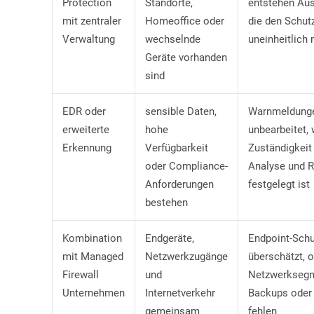
Protection
Standorte,
entstehen Au
mit zentraler
Homeoffice oder
die den Schut
Verwaltung
wechselnde
uneinheitlich
Geräte vorhanden
sind
EDR oder
sensible Daten,
Warnmeldunge
erweiterte
hohe
unbearbeitet,
Erkennung
Verfügbarkeit
Zuständigkeit 
oder Compliance-
Analyse und R
Anforderungen
festgelegt ist
bestehen
Kombination
Endgeräte,
Endpoint-Schu
mit Managed
Netzwerkzugänge
überschätzt, 
Firewall
und
Netzwerksegm
Unternehmen
Internetverkehr
Backups oder
gemeinsam
fehlen