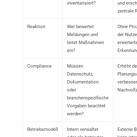
inventarisiert?
und ersc
zentrale R
Reaktion
Wer bewertet
Ohne Pro
Meldungen und
der Nutz
leitet Maßnahmen
erweitert
ein?
Erkennun
Compliance
Müssen
Erhöht d
Datenschutz,
Planungs
Dokumentation
verbesser
oder
Nachvollz
branchenspezifische
Vorgaben beachtet
werden?
Betriebsmodell
Intern verwaltet
Externe 